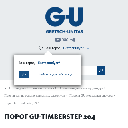
Ваш город
Екатеринбург
Регистрация
Вход
Ваш город
– Екатеринбург?
МЕНЮ
Да
Выбрать другой город
Продукты
Оконная техника
Подъемно-сдвижная фурнитура
Пороги для подъемно-сдвижных элементов
Пороги GU модульная система
Порог GU-timber­step 204
ПОРОГ GU-TIMBER­STEP 204