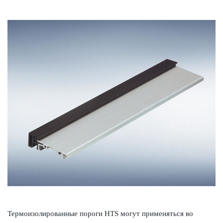
Термои­з­олированные пороги HTS могут применяться во