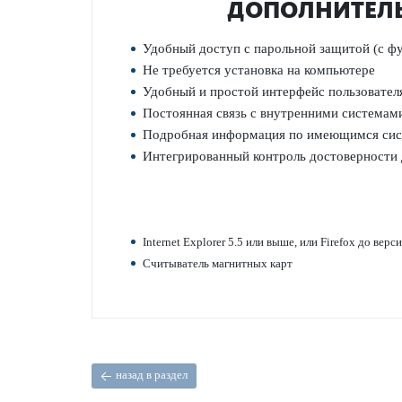
ДОПОЛНИТЕЛЬНЫ
Удобный доступ с пар­ольной защитой (с фу
Не требуется установка на компьютере
Удобный и простой интерфейс поль­зовател
Пос­т­оянная связь с внутренними сис­тема
Под­робная информация по имеющимся сис
Интегриро­ванный контроль дос­товерности
Internet Explorer 5.5 или выше, или Firefox до верси
Считыватель магнитных карт
назад в раздел