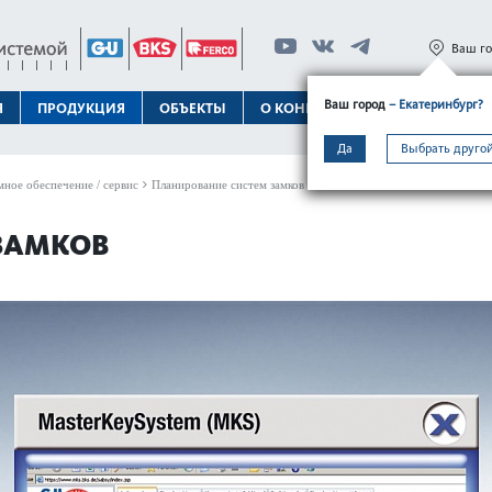
Ваш г
Ваш город
– Екатеринбург?
Я
ПРОДУКЦИЯ
ОБЪЕКТЫ
О КОНЦЕРНЕ
ТЕХПОДДЕРЖК
Да
Выбрать другой
ное обеспечение / сервис
Планирование систем замков
ЗАМКОВ