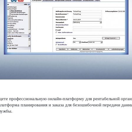
ете проф­есс­ио­н­альную онлайн-платформу для рентабельной орга
латформа планирования и заказа для безош­ибочной пер­едачи данных
службы.