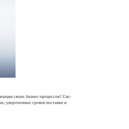
низации своих бизнес-процессов? Сис­
, укор­оченных сроков пос­т­авки и