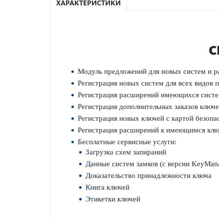
ХАРАКТЕРИСТИКИ
С
Модуль предложений для новых систем и 
Регис­трация новых систем для всех видов 
Регис­трация расширений имеющихся систе
Регис­трация дополнительных заказов ключе
Регис­трация новых ключей с картой безоп­
Регис­трация расширений к имеющимся ключ
Бесплатные серв­исные услуги:
Загрузка схем запираний
Данные систем замков (с версии KeyMana
Доказательство принадлежности ключа
Книга ключей
Этикетки ключей