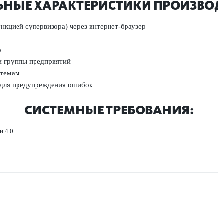
Е ХАР­АКТЕР­И­С­ТИКИ ПРОИЗ­В­
нкцией супер­в­изора) через интернет-браузер
я
ми группы предприятий
­темам
 для предупрежд­ения ошибок
СИС­ТЕМНЫЕ ТРЕБОВАНИЯ:
и 4.0