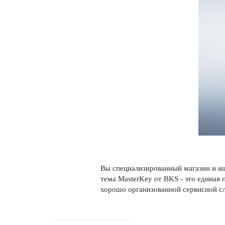
Вы специал­изированный магазин и ищ
тема MasterKey от BKS - это единая п
хорошо органи­з­ованной серв­исной 