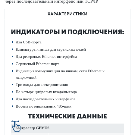
через пос­л­едо­вательный интерфейс или TCP/IP.
ХАРАКТЕРИСТИКИ
ИНДИ­К­АТОРЫ И ПОД­КЛЮЧЕНИЯ:
Два USB-порта
Клав­иа­тура и мышь для серв­исных целей
Два рез­ервных Ethernet-интерфейса
Серв­исный Ethernet-порт
Индик­ация коммуник­ации по шинам, сети Ethernet и
напряжений
Три входа для электропитания
По четыре цифр­овых входа/выхода
Два пос­л­едо­вательных интерфейса
Восемь потенциальных 485-шин
ТЕХНИЧЕСКИЕ ДАННЫЕ
Контроллер GEMOS