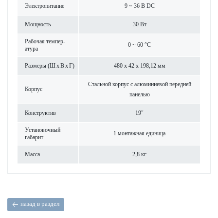
Электропитание
9 ~ 36 В DC
Мощность
30 Вт
Рабочая темпер­
0 ~ 60 °C
атура
Размеры (Ш x В x Г)
480 x 42 x 198,12 мм
Стальной корпус с алюминиевой пер­едней
Корпус
панелью
Конструктив
19"
Установочный
1 монтажная еди­ница
габарит
Масса
2,8 кг
назад в раздел