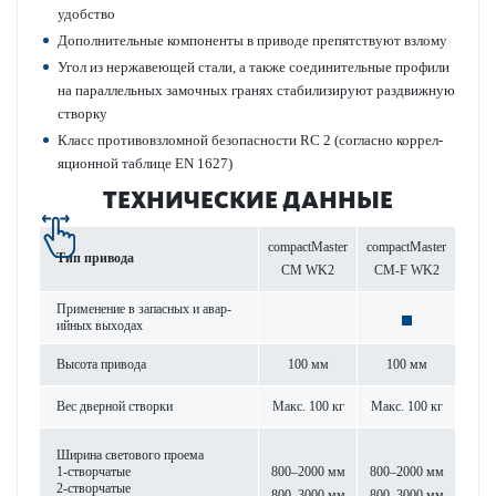
удобство
Дополнительные компоненты в при­воде препятствуют взлому
Угол из нерж­а­в­еющей стали, а также соединительные профили
на пар­аллельных замочных гранях стабилизируют раз­д­вижную
створку
Класс против­овзломной безоп­асности RC 2 (согласно коррел­
яцио­нной таблице EN 1627)
ТЕХНИЧЕСКИЕ ДАННЫЕ
compactMaster
compactMaster
Тип при­вода
CM WK2
CM-F WK2
Применение в запасных и авар­
ийных выходах
Высота при­вода
100 мм
100 мм
Вес дверной створки
Макс. 100 кг
Макс. 100 кг
Ширина свет­ового проема
1-створ­чатые
800–2000 мм
800–2000 мм
2-створ­чатые
800–3000 мм
800–3000 мм