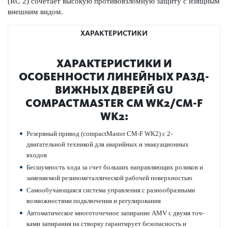
(RC 2) сочетает выс­окую против­овзломную защиту с изящным
внешним видом.
ХАРАКТЕРИСТИКИ
ХАР­АКТЕР­И­С­ТИКИ И
ОСОБЕННОСТИ ЛИНЕЙНЫХ РАЗ­Д­
ВИЖНЫХ ДВЕРЕЙ GU
COMPACTMASTER CM WK2/CM-F
WK2:
Рез­ервный привод (compactMaster CM-F WK2) с 2-
двигательной техникой для авар­ийных и эвакуацио­нных
входов
Бесшумность хода за счет больших направляющих роликов и
заменяемой рези­номет­аллической рабочей пове­рхно­стью
Самообучающаяся сис­тема управ­ления с разнообразными
возможно­с­тями под­ключения и регулирования
Автом­ат­ическое многоточечное запирание AMV с двумя точ­
ками запирания на створку гар­антирует безоп­асность и