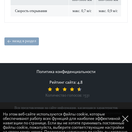
Скор­ость открывания
макс. 0,7 м/с
макс. 0,9 м/с
назад в раздел
Политика конфиденциальности
Рейтинг сайта: 4.8
Количество голосов:
1531
Вся представленная на сайте информация, касающаяся характеристик
продуктов, наличия на складе, стоимости товаров, носит информационный
На этом веб-сайте используются файлы cookie, которые
обеспечивают работу всех функций для наиболее эффективной
характер и ни при каких условиях не является публичной офертой,
навигации по странице. Если вы не хотите принимать постоянные
определяемой положениями Статьи 437(2) Гражданского кодекса Российской
файлы cookie, пожалуйста, выберите соответствующие настройки
Федерации.
на своем компьютере. Продолжая навигацию по сайту, вы косвенно