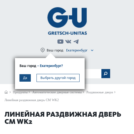
Ваш город
Екатеринбург
Регистрация
Вход
Ваш город
– Екатеринбург?
МЕНЮ
Да
Выбрать другой город
Продукты
Автом­ат­ические дверные сис­темы
Раздвижные двери
Линейная раздвижная дверь CM WK2
ЛИНЕЙНАЯ РАЗДВИЖНАЯ ДВЕРЬ
CM WK2