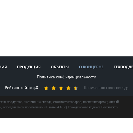
НИЯ
ПРОДУКЦИЯ
ОБЪЕКТЫ
О КОНЦЕРНЕ
ТЕХПОДД
Политика конфиденциальности
Рейтинг сайта: 4.8
Количество голосов:
1531
стик продуктов, наличия на складе, стоимости товаров, носит информационный
ой, определяемой положениями Статьи 437(2) Гражданского кодекса Российской