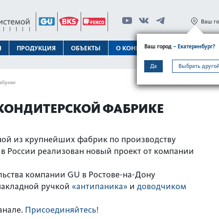
Ваш г
Ваш город
– Екатеринбург?
Я
ПРОДУКЦИЯ
ОБЪЕКТЫ
О КОНЦЕРНЕ
ТЕХПОДДЕРЖК
Да
Выбрать другой
абрике
 КОНДИТЕРСКОЙ ФАБРИКЕ
ной из крупнейших фабрик по производству
 в России реализован новый проект от компании
ьства компании GU в Ростове-на-Дону
 накладной ручкой
«антипаника»
и
доводчиком
анале.
Присоединяйтесь!